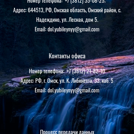
Номер телефона: +7 (3812) 35-08-25;
Адрес: 644513, РФ, Омская область, Омский район, с.
Надеждино, ул. Лесная, дом 5.
Email: dol.yubileynyy@gmail.com
Контакты офиса
Номер телефона: +7 (3812) 21-82-10
Адрес: РФ, г. Омск, ул. К. Либкнехта, 33, каб. 5
Email:
dol.yubileynyy@gmail.com
Процесс передачи данных